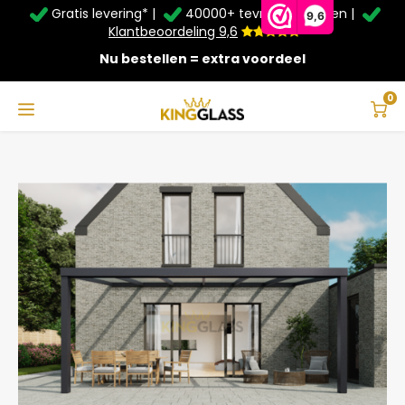
Gratis levering* |
40000+ tevreden klanten |
Zomer Deals: Tot
20% korting
op schuifwanden en
9,6
veranda's +
€20
extra kassa korting*
Klantbeoordeling 9,6
Nu bestellen = extra voordeel
Service & Contact
Hoofdmenu
Service & Contact
Taal
0
Home
Serre in antraciet van 6,06 x 3,5 meter
Contact
Nederlands
Bezorging
Deutsch
Afhalen
Montage
Betaalmethoden
Garantie