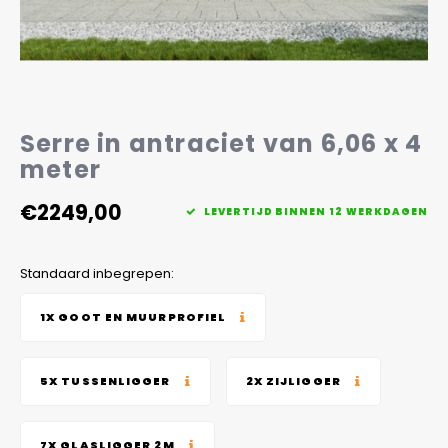
Veelgestelde vragen
Serre in antraciet van 6,06 x 4
meter
€2249,00
LEVERTIJD BINNEN 12 WERKDAGEN
Standaard inbegrepen:
1X GOOT EN MUURPROFIEL
5X TUSSENLIGGER
2X ZIJLIGGER
7X GLASLIGGER 2M