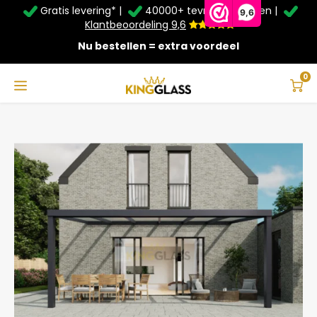
Gratis levering* |
40000+ tevreden klanten |
Zomer Deals: Tot
20% korting
op schuifwanden en
9,6
veranda's +
€20
extra kassa korting*
Klantbeoordeling 9,6
Nu bestellen = extra voordeel
Service & Contact
Hoofdmenu
Service & Contact
Taal
0
Home
Serre in antraciet van 6,06 x 4 meter
Contact
Nederlands
Bezorging
Deutsch
Afhalen
Montage
Betaalmethoden
Garantie