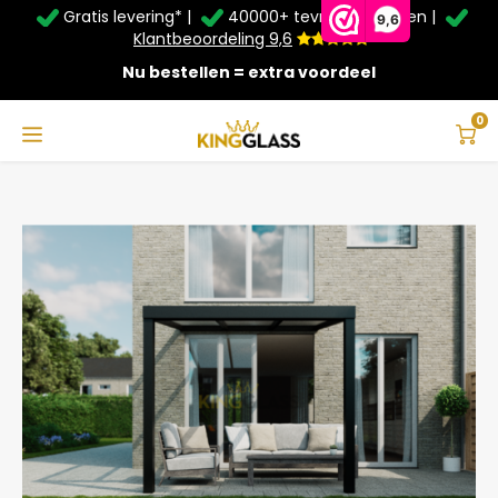
Gratis levering* |
40000+ tevreden klanten |
Zomer Deals: Tot
20% korting
op schuifwanden en
9,6
veranda's +
€20
extra kassa korting*
Klantbeoordeling 9,6
Nu bestellen = extra voordeel
Service & Contact
Hoofdmenu
Service & Contact
Taal
0
Home
Serre in zwart van 3,06 x 3 meter
Contact
Nederlands
Bezorging
Deutsch
Afhalen
Montage
Betaalmethoden
Garantie