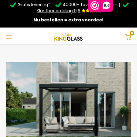
Gratis levering* |
40000+ tevreden klanten |
Zomer Deals: Tot
20% korting
op schuifwanden en
9,6
veranda's +
€20
extra kassa korting*
Klantbeoordeling 9,6
Nu bestellen = extra voordeel
Service & Contact
Hoofdmenu
Service & Contact
Taal
0
Home
Serre in zwart van 3,06 x 3 meter
Contact
Nederlands
Bezorging
Deutsch
Afhalen
Montage
Betaalmethoden
Garantie