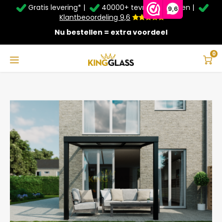
Gratis levering* |
40000+ tevreden klanten |
Zomer Deals: Tot
20% korting
op schuifwanden en
9,6
veranda's +
€20
extra kassa korting*
Klantbeoordeling 9,6
Nu bestellen = extra voordeel
Service & Contact
Hoofdmenu
Service & Contact
Taal
0
Home
Serre in zwart van 3,06 x 3,5 meter
Contact
Nederlands
Bezorging
Deutsch
Afhalen
Montage
Betaalmethoden
Garantie