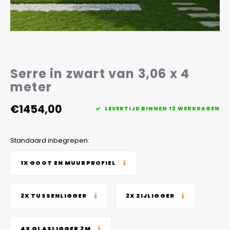
Veelgestelde vragen
Serre in zwart van 3,06 x 4
meter
€1454,00
LEVERTIJD BINNEN 12 WERKDAGEN
Standaard inbegrepen:
1X GOOT EN MUURPROFIEL
2X TUSSENLIGGER
2X ZIJLIGGER
4X GLASLIGGER 2M