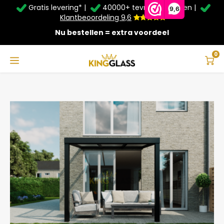
Gratis levering* |
40000+ tevreden klanten |
Zomer Deals: Tot
20% korting
op schuifwanden en
9,6
veranda's +
€20
extra kassa korting*
Klantbeoordeling 9,6
Nu bestellen = extra voordeel
Service & Contact
Hoofdmenu
Service & Contact
Taal
0
Home
Serre in zwart van 3,06 x 4 meter
Contact
Nederlands
Bezorging
Deutsch
Afhalen
Montage
Betaalmethoden
Garantie