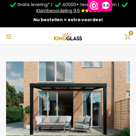
Gratis levering* |
40000+ tevreden klanten |
Zomer Deals: Tot
20% korting
op schuifwanden en
9,6
veranda's +
€20
extra kassa korting*
Klantbeoordeling 9,6
Nu bestellen = extra voordeel
Service & Contact
Hoofdmenu
Service & Contact
Taal
0
Home
Serre in zwart van 4,06 x 2,5 meter
Contact
Nederlands
Bezorging
Deutsch
Afhalen
Montage
Betaalmethoden
Garantie