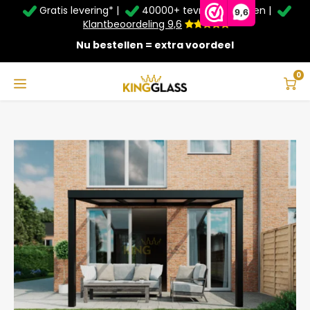
Gratis levering* |
40000+ tevreden klanten |
Zomer Deals: Tot
20% korting
op schuifwanden en
9,6
veranda's +
€20
extra kassa korting*
Klantbeoordeling 9,6
Nu bestellen = extra voordeel
Service & Contact
Hoofdmenu
Service & Contact
Taal
0
Home
Serre in zwart van 4,06 x 3 meter
Contact
Nederlands
Bezorging
Deutsch
Afhalen
Montage
Betaalmethoden
Garantie