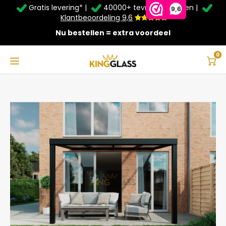
Gratis levering* |
40000+ tevreden klanten |
Zomer Deals: Tot
20% korting
op schuifwanden en
9,6
veranda's +
€20
extra kassa korting*
Klantbeoordeling 9,6
Nu bestellen = extra voordeel
Service & Contact
Hoofdmenu
Service & Contact
Taal
0
Home
Serre in zwart van 4,06 x 3,5 meter
Contact
Nederlands
Bezorging
Deutsch
Afhalen
Montage
Betaalmethoden
Garantie