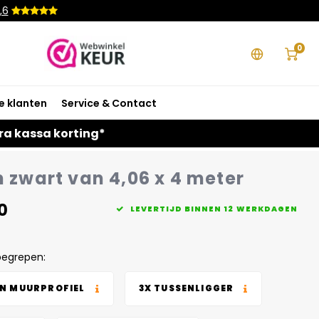
,6
0
e klanten
Service & Contact
ra kassa korting*
n zwart van 4,06 x 4 meter
0
LEVERTIJD BINNEN 12 WERKDAGEN
begrepen:
EN MUURPROFIEL
3X TUSSENLIGGER