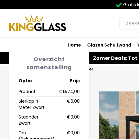
Gratis l
Home
Glazen Schuifwand
Zomer Deals: Tot
Overzicht
samenstelling
Home
Serre in zwart van 4,06 x 4 meter
Optie
Prijs
Product
€1.574,00
Sierkap 4
€0,00
Meter Zwart
Staander
€0,00
Zwart
Dak
€0,00