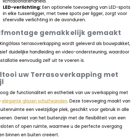
lichtdoorlatendheid.
LED-verlichting:
Een optionele toevoeging van LED-spots
in elke tussenligger, met twee spots per ligger, zorgt voor
sfeervolle verlichting in de avonduren.
lfmontage gemakkelijk gemaakt
 KingGlass terrasoverkapping wordt geleverd als bouwpakket,
usief duidelijke handleiding en video-ondersteuning, waardoor
nstallatie eenvoudig zelf uit te voeren is.
ltooi uw Terrasoverkapping met
jl
oog de functionaliteit en esthetiek van uw overkapping met
e
elegante glazen schuifwanden
. Deze toevoeging maakt van
uitenruimte een veelzijdige plek, geschikt voor gebruik in alle
oenen. Geniet van het buitenzijn met de flexibiliteit van een
sloten of open ruimte, waarmee u de perfecte overgang
en binnen en buiten creëert.