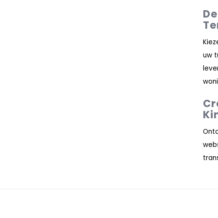
De
Te
Kiez
uw t
leve
woni
Cr
Ki
Ontd
web
tran