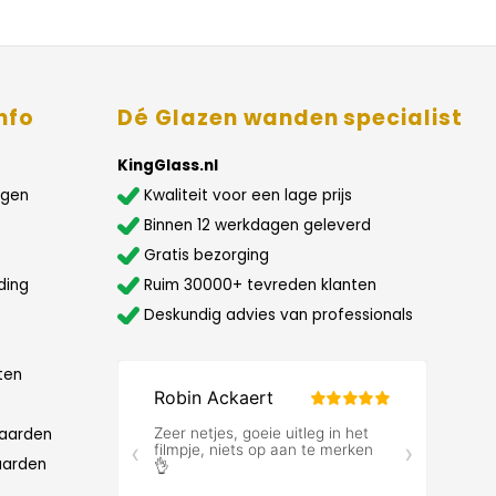
nfo
Dé Glazen wanden specialist
KingGlass.nl
agen
Kwaliteit voor een lage prijs
Binnen 12 werkdagen geleverd
Gratis bezorging
ding
Ruim 30000+ tevreden klanten
Deskundig advies van professionals
ten
aarden
aarden