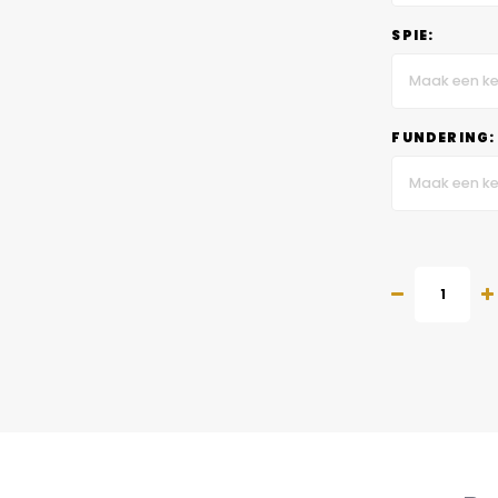
SPIE:
Maak een ke
FUNDERING:
Maak een ke