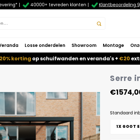
evering* |
40000+ tevreden klanten |
Klantbeoordeling 9
Veranda
Losse onderdelen
Showroom
Montage
Onz
20% korting
op schuifwanden en veranda's +
€20
ext
Serre i
€1574,0
Standaard in
1X GOOT 