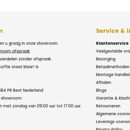
m
Service & i
n u graag in onze showroom.
Klantenservice
room afspraak
Veelgestelde vr
wandelen zonder afspraak.
Bezorging
koffie staat klaar! ☕
Betaalmethoden
Montage handlei
Afhalen
684 PR Best Nederland
Blogs
n showroom:
Garantie & klach
 met zondag van 09:00 uur tot 17:00 uur.
Retourneren
Algemene voorw
Leverings voorw
Privacy Policy