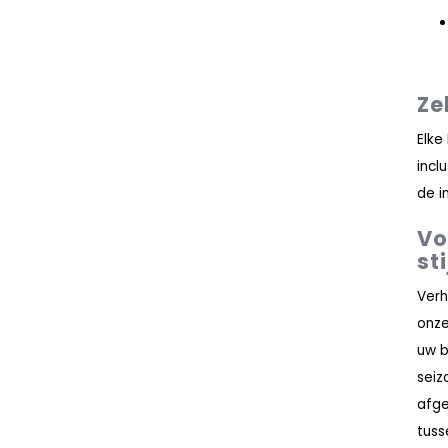
Ze
Elke
incl
de i
Vo
sti
Verh
onz
uw b
seiz
afge
tuss