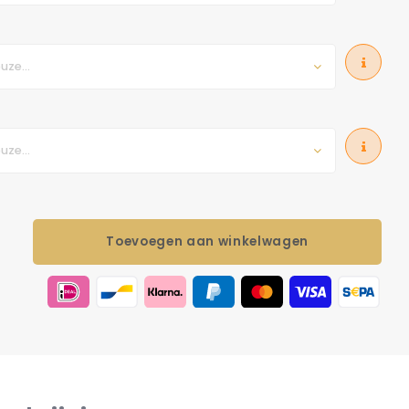
uze...
uze...
Toevoegen aan winkelwagen