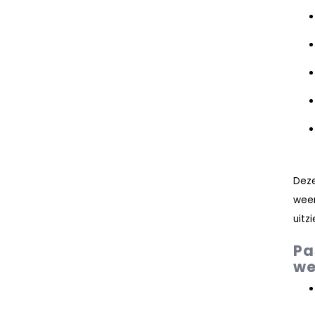
Dez
weer
uitzi
Pa
we