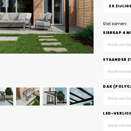
2X ZIJLIG
Stel samen:
SIERKAP 4 
Maak een ke
STAANDER Z
Maak een ke
DAK (POLYC
Maak een ke
LED-VERLIC
Maak een ke