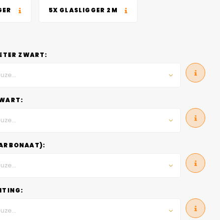
GER
5X GLASLIGGER 2M
METER ZWART:
uze...
WART:
uze...
ARBONAAT):
uze...
HTING:
uze...