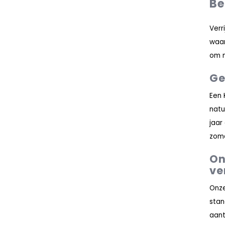
Be
Verr
waar
om n
Ge
Een 
natu
jaar
zome
On
ve
Onze
stan
aant