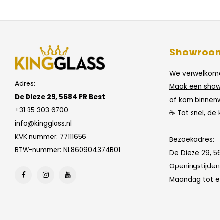
Showroo
We verwelkome
Adres:
Maak een show
De Dieze 29, 5684 PR Best
of kom binnen
+31 85 303 6700
☕ Tot snel, de 
info@kingglass.nl
KVK nummer: 77111656
Bezoekadres:
BTW-nummer: NL860904374B01
De Dieze 29, 5
Openingstijde
Maandag tot en