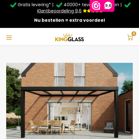
Gratis levering* |
40000+ tevreden klanten |
Zomer Deals: Tot
20% korting
op schuifwanden en
9,6
veranda's +
€20
extra kassa korting*
Klantbeoordeling 9,6
Nu bestellen = extra voordeel
Service & Contact
Hoofdmenu
Service & Contact
Taal
0
Home
Serre in zwart van 5,06 x 3 meter
Contact
Nederlands
Bezorging
Deutsch
Afhalen
Montage
Betaalmethoden
Garantie