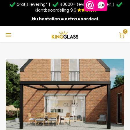
Gratis levering* |
40000+ tevreden klanten |
Zomer Deals: Tot
20% korting
op schuifwanden en
9,6
veranda's +
€20
extra kassa korting*
Klantbeoordeling 9,6
Nu bestellen = extra voordeel
Service & Contact
Hoofdmenu
Service & Contact
Taal
0
Home
Serre in zwart van 5,06 x 4 meter
Contact
Nederlands
Bezorging
Deutsch
Afhalen
Montage
Betaalmethoden
Garantie