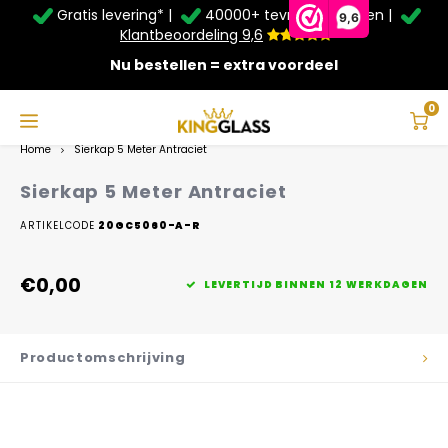
Gratis levering* |
40000+ tevreden klanten |
Zomer Deals: Tot
20% korting
op schuifwanden en
9,6
veranda's +
€20
extra kassa korting*
Klantbeoordeling 9,6
Nu bestellen = extra voordeel
Service & Contact
Hoofdmenu
Service & Contact
Taal
0
Home
Sierkap 5 Meter Antraciet
Contact
Nederlands
Sierkap 5 Meter Antraciet
Bezorging
ARTIKELCODE
20GC5060-A-R
Deutsch
Afhalen
€0,00
LEVERTIJD BINNEN 12 WERKDAGEN
Montage
Productomschrijving
Betaalmethoden
Garantie