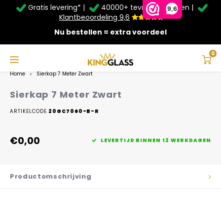
Gratis levering* |
40000+ tevreden klanten |
Zomer Deals: Tot
20% korting
op schuifwanden en
9,6
veranda's +
€20
extra kassa korting*
Klantbeoordeling 9,6
Nu bestellen = extra voordeel
Service & Contact
Hoofdmenu
Service & Contact
Taal
0
Home
Sierkap 7 Meter Zwart
Contact
Nederlands
Sierkap 7 Meter Zwart
Bezorging
ARTIKELCODE
20GC7060-B-R
Deutsch
Afhalen
€0,00
LEVERTIJD BINNEN 12 WERKDAGEN
Montage
Productomschrijving
Betaalmethoden
Garantie