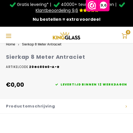
Gratis levering* |
40000+ tevreden klanten |
Zomer Deals: Tot
20% korting
op schuifwanden en
9,6
veranda's +
€20
extra kassa korting*
Klantbeoordeling 9,6
Nu bestellen = extra voordeel
Service & Contact
Hoofdmenu
Service & Contact
Taal
0
Home
Sierkap 8 Meter Antraciet
Contact
Nederlands
Sierkap 8 Meter Antraciet
Bezorging
ARTIKELCODE
20GC8060-A-R
Deutsch
Afhalen
€0,00
LEVERTIJD BINNEN 12 WERKDAGEN
Montage
Productomschrijving
Betaalmethoden
Garantie