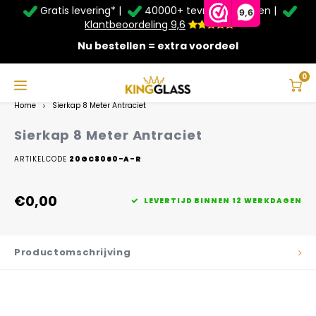
Gratis levering* |
40000+ tevreden klanten |
Zomer Deals: Tot
20% korting
op schuifwanden en
9,6
veranda's +
€20
extra kassa korting*
Klantbeoordeling 9,6
Nu bestellen = extra voordeel
Service & Contact
Hoofdmenu
Service & Contact
Taal
0
Home
Sierkap 8 Meter Antraciet
Contact
Nederlands
Sierkap 8 Meter Antraciet
Bezorging
ARTIKELCODE
20GC8060-A-R
Deutsch
Afhalen
€0,00
LEVERTIJD BINNEN 12 WERKDAGEN
Montage
Productomschrijving
Betaalmethoden
Garantie