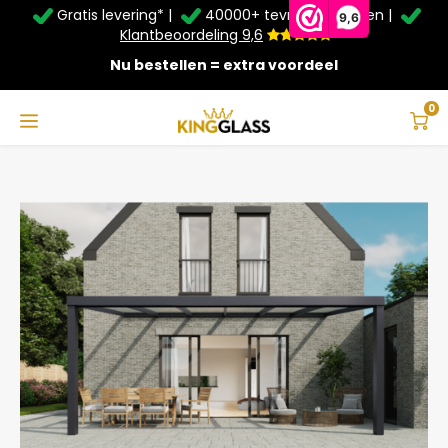
Gratis levering* |
40000+ tevreden klanten |
Zomer Deals: Tot
20% korting
op schuifwanden en
9,6
veranda's +
€20
extra kassa korting*
Klantbeoordeling 9,6
Nu bestellen = extra voordeel
Service & Contact
Hoofdmenu
Service & Contact
Taal
0
Home
Terrasoverkapping in antraciet van 6,06 x 4 meter
Contact
Nederlands
Bezorging
Deutsch
Afhalen
Montage
Betaalmethoden
Garantie