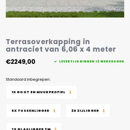
Veelgestelde vragen
Terrasoverkapping in
antraciet van 6,06 x 4 meter
€2249,00
LEVERTIJD BINNEN 12 WERKDAGEN
Standaard inbegrepen:
1X GOOT EN MUURPROFIEL
5X TUSSENLIGGER
2X ZIJLIGGER
7X GLASLIGGER 2M