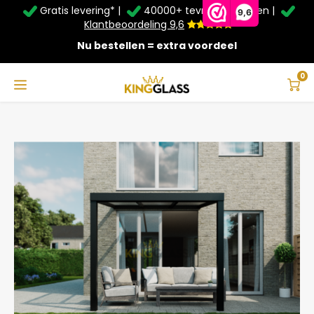
Gratis levering* |
40000+ tevreden klanten |
Zomer Deals: Tot
20% korting
op schuifwanden en
9,6
veranda's +
€20
extra kassa korting*
Klantbeoordeling 9,6
Nu bestellen = extra voordeel
Service & Contact
Hoofdmenu
Service & Contact
Taal
0
Home
Terrasoverkapping in zwart van 3,06 x 2,5 meter
Contact
Nederlands
Bezorging
Deutsch
Afhalen
Montage
Betaalmethoden
Garantie