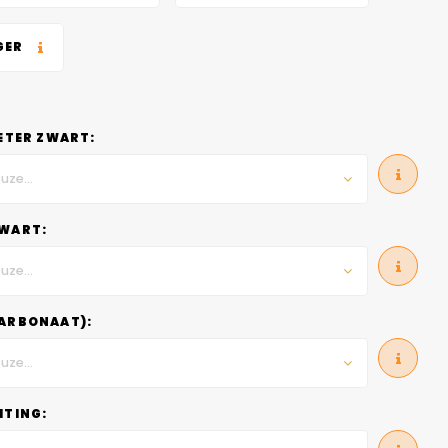
GER
ETER ZWART:
uze...
WART:
uze...
ARBONAAT):
uze...
HTING: