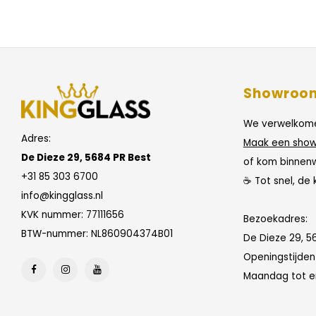
Showroo
We verwelkome
Adres:
Maak een show
De Dieze 29, 5684 PR Best
of kom binnen
+31 85 303 6700
☕ Tot snel, de 
info@kingglass.nl
KVK nummer: 77111656
Bezoekadres:
BTW-nummer: NL860904374B01
De Dieze 29, 5
Openingstijde
Maandag tot en