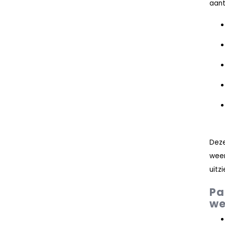
aant
Dez
weer
uitzi
Pa
we