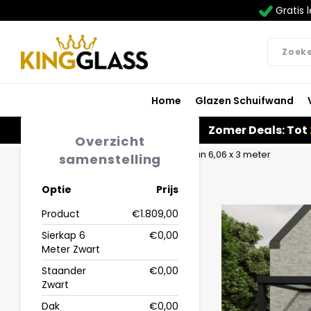
Gratis l
Home
Glazen Schuifwand
Zomer Deals: Tot
Overzicht
Home
Terrasoverkapping in zwart van 6,06 x 3 meter
samenstelling
Optie
Prijs
Product
€1.809,00
Sierkap 6
€0,00
Meter Zwart
Staander
€0,00
Zwart
Dak
€0,00