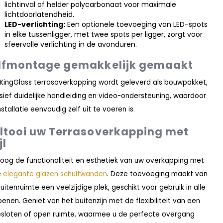
lichtinval of helder polycarbonaat voor maximale
lichtdoorlatendheid.
LED-verlichting:
Een optionele toevoeging van LED-spots
in elke tussenligger, met twee spots per ligger, zorgt voor
sfeervolle verlichting in de avonduren.
lfmontage gemakkelijk gemaakt
 KingGlass terrasoverkapping wordt geleverd als bouwpakket,
usief duidelijke handleiding en video-ondersteuning, waardoor
nstallatie eenvoudig zelf uit te voeren is.
ltooi uw Terrasoverkapping met
jl
oog de functionaliteit en esthetiek van uw overkapping met
e
elegante glazen schuifwanden
. Deze toevoeging maakt van
uitenruimte een veelzijdige plek, geschikt voor gebruik in alle
oenen. Geniet van het buitenzijn met de flexibiliteit van een
sloten of open ruimte, waarmee u de perfecte overgang