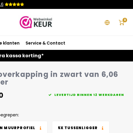
,6
0
e klanten
Service & Contact
ra kassa korting*
overkapping in zwart van 6,06
ter
0
LEVERTIJD BINNEN 12 WERKDAGEN
begrepen:
EN MUURPROFIEL
5X TUSSENLIGGER