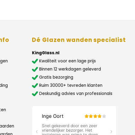
nfo
Dé Glazen wanden specialist
KingGlass.nl
agen
Kwaliteit voor een lage prijs
Binnen 12 werkdagen geleverd
Gratis bezorging
ding
Ruim 30000+ tevreden klanten
Deskundig advies van professionals
ten
aarden
aarden