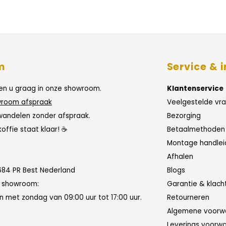
m
Service & i
n u graag in onze showroom.
Klantenservice
room afspraak
Veelgestelde vr
wandelen zonder afspraak.
Bezorging
koffie staat klaar! ☕
Betaalmethoden
Montage handlei
Afhalen
684 PR Best Nederland
Blogs
n showroom:
Garantie & klach
 met zondag van 09:00 uur tot 17:00 uur.
Retourneren
Algemene voorw
Leverings voorw