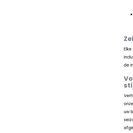
Ze
Elke
incl
de i
Vo
sti
Verh
onz
uw b
seiz
afge