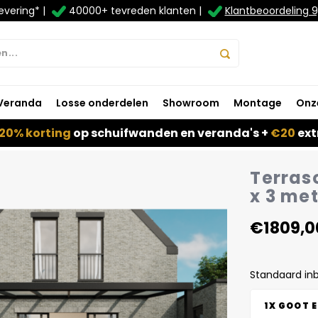
evering* |
40000+ tevreden klanten |
Klantbeoordeling 9
Veranda
Losse onderdelen
Showroom
Montage
Onz
20% korting
op schuifwanden en veranda's +
€20
ext
Terras
x 3 me
€1809,0
Standaard in
1X GOOT 