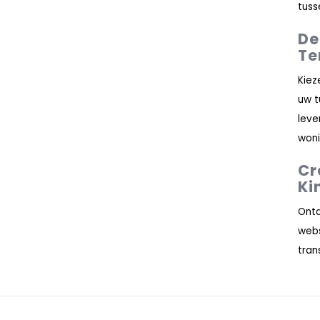
tuss
De
Te
Kiez
uw t
leve
woni
Cr
Ki
Ontd
web
tran