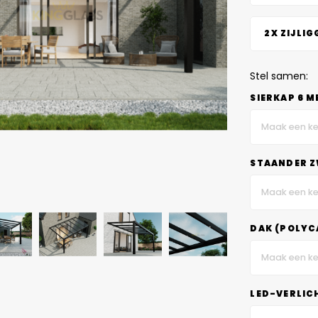
2X ZIJLIG
Stel samen:
SIERKAP 6 M
Maak een ke
STAANDER Z
Maak een ke
DAK (POLYC
Maak een ke
LED-VERLIC