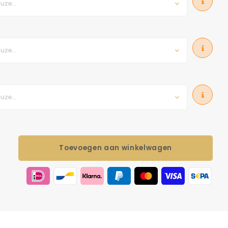
uze...
uze...
uze...
Toevoegen aan winkelwagen