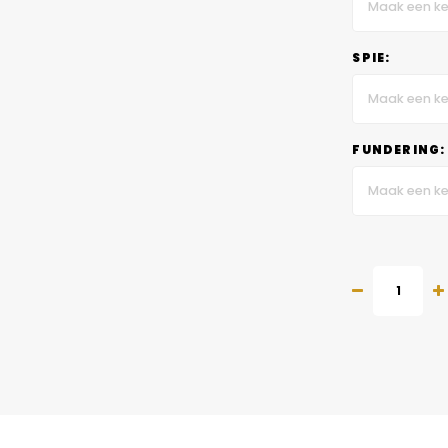
Maak een ke
SPIE:
Maak een ke
FUNDERING:
Maak een ke