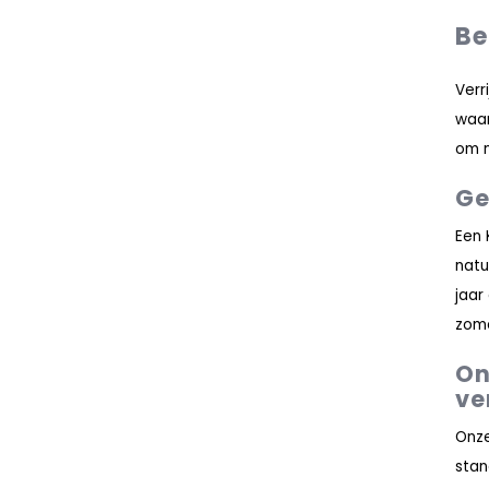
Be
Verr
waar
om n
Ge
Een 
natu
jaar
zome
On
ve
Onze
stan