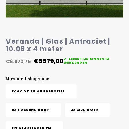
Veelgestelde vragen
Veranda | Glas | Antraciet |
10.06 x 4 meter
€5579,00
LEVERTIJD BINNEN 12
€6.973,75
WERKDAGEN
Standaard inbegrepen:
1X GOOT EN MUURPROFIEL
9X TUSSENLIGGER
2X ZIJLIGGER
11X GLASLIGGER 2M