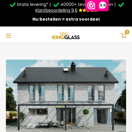
Gratis levering* |
40000+ tevreden klanten |
Zomer Deals: Tot
20% korting
op schuifwanden en
9,6
veranda's +
€20
extra kassa korting*
Klantbeoordeling 9,6
Nu bestellen = extra voordeel
Service & Contact
Hoofdmenu
Service & Contact
Taal
0
Home
Veranda | Glas | Antraciet | 10.06 x 4 meter
Contact
Nederlands
Bezorging
Deutsch
Afhalen
Montage
Betaalmethoden
Garantie