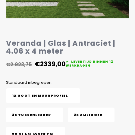
Veelgestelde vragen
Veranda | Glas | Antraciet |
4.06 x 4 meter
€2339,00
LEVERTIJD BINNEN 12
€2.923,75
WERKDAGEN
Standaard inbegrepen:
1X GOOT EN MUURPROFIEL
3X TUSSENLIGGER
2X ZIJLIGGER
5X GLASLIGGER 2M