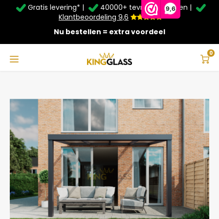
Gratis levering* |
40000+ tevreden klanten |
Zomer Deals: Tot
20% korting
op schuifwanden en
9,6
veranda's +
€20
extra kassa korting*
Klantbeoordeling 9,6
Nu bestellen = extra voordeel
Service & Contact
Hoofdmenu
Service & Contact
Taal
0
Home
Veranda | Glas | Antraciet | 4.06 x 4 meter
Contact
Nederlands
Bezorging
Deutsch
Afhalen
Montage
Betaalmethoden
Garantie