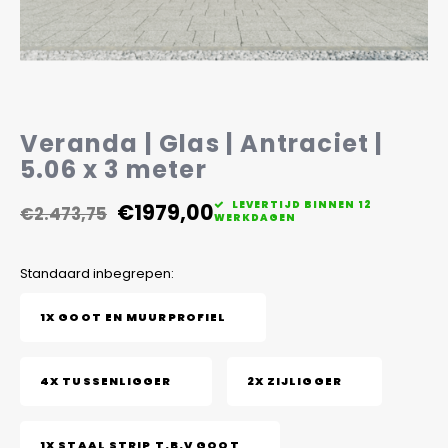
Veelgestelde vragen
Veranda | Glas | Antraciet |
5.06 x 3 meter
€1979,00
LEVERTIJD BINNEN 12
€2.473,75
WERKDAGEN
Standaard inbegrepen:
1X GOOT EN MUURPROFIEL
4X TUSSENLIGGER
2X ZIJLIGGER
1X STAAL STRIP T.B.V GOOT