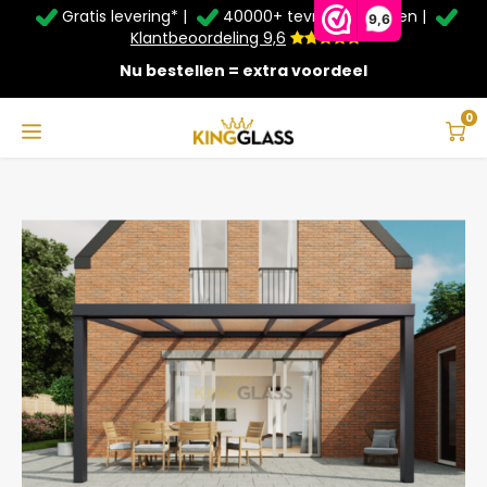
Gratis levering* |
40000+ tevreden klanten |
Zomer Deals: Tot
20% korting
op schuifwanden en
9,6
veranda's +
€20
extra kassa korting*
Klantbeoordeling 9,6
Nu bestellen = extra voordeel
Service & Contact
Hoofdmenu
Service & Contact
Taal
0
Home
Veranda | Glas | Antraciet | 5.06 x 3 meter
Contact
Nederlands
Bezorging
Deutsch
Afhalen
Montage
Betaalmethoden
Garantie