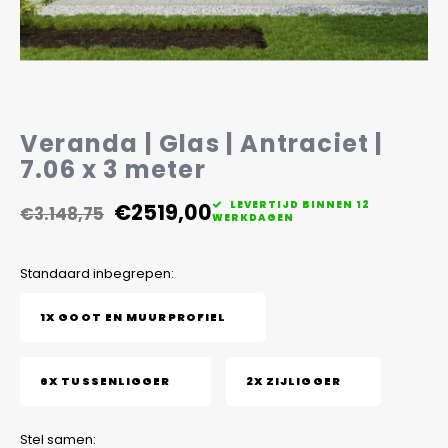
Veelgestelde vragen
Veranda | Glas | Antraciet |
7.06 x 3 meter
€2519,00
LEVERTIJD BINNEN 12
€3.148,75
WERKDAGEN
Standaard inbegrepen:
1X GOOT EN MUURPROFIEL
6X TUSSENLIGGER
2X ZIJLIGGER
Stel samen: