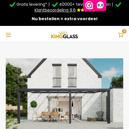
Gratis levering* |
40000+ tevreden klanten |
Zomer Deals: Tot
20% korting
op schuifwanden en
9,6
veranda's +
€20
extra kassa korting*
Klantbeoordeling 9,6
Nu bestellen = extra voordeel
Service & Contact
Hoofdmenu
Service & Contact
Taal
0
Home
Veranda | Glas | Antraciet | 7.06 x 3 meter
Contact
Nederlands
Bezorging
Deutsch
Afhalen
Montage
Betaalmethoden
Garantie