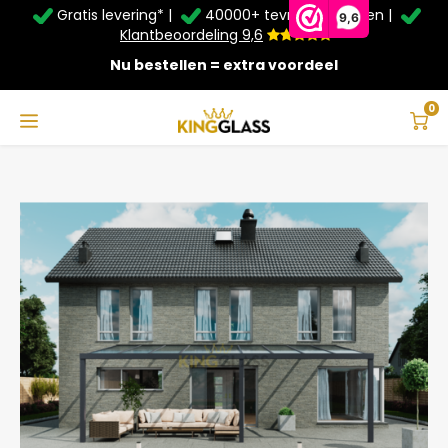
Gratis levering* |
40000+ tevreden klanten |
Zomer Deals: Tot
20% korting
op schuifwanden en
9,6
veranda's +
€20
extra kassa korting*
Klantbeoordeling 9,6
Nu bestellen = extra voordeel
Service & Contact
Hoofdmenu
Service & Contact
Taal
0
Home
Veranda | Glas | Antraciet | 9.06 x 3.5 meter
Contact
Nederlands
Bezorging
Deutsch
Afhalen
Montage
Betaalmethoden
Garantie