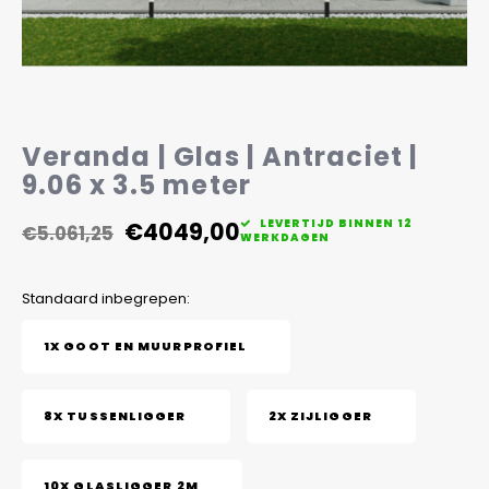
Veelgestelde vragen
Veranda | Glas | Antraciet |
9.06 x 3.5 meter
€4049,00
LEVERTIJD BINNEN 12
€5.061,25
WERKDAGEN
Standaard inbegrepen:
1X GOOT EN MUURPROFIEL
8X TUSSENLIGGER
2X ZIJLIGGER
10X GLASLIGGER 2M