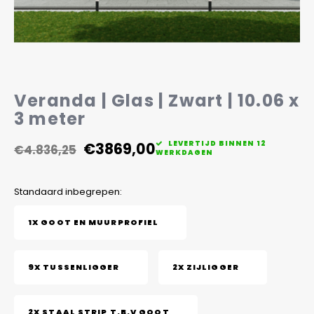
Veelgestelde vragen
Veranda | Glas | Zwart | 10.06 x
3 meter
€3869,00
LEVERTIJD BINNEN 12
€4.836,25
WERKDAGEN
Standaard inbegrepen:
1X GOOT EN MUURPROFIEL
9X TUSSENLIGGER
2X ZIJLIGGER
2X STAAL STRIP T.B.V GOOT