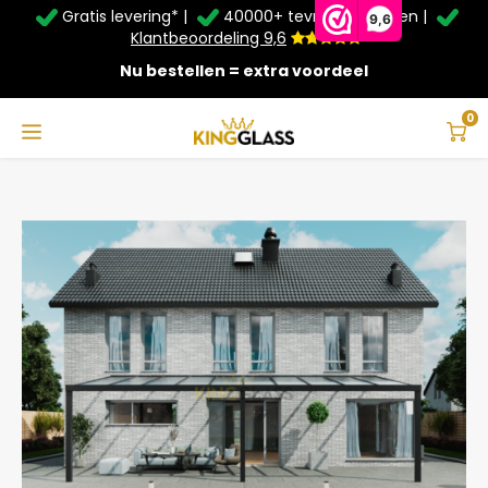
Gratis levering* |
40000+ tevreden klanten |
Zomer Deals: Tot
20% korting
op schuifwanden en
9,6
veranda's +
€20
extra kassa korting*
Klantbeoordeling 9,6
Nu bestellen = extra voordeel
Service & Contact
Hoofdmenu
Service & Contact
Taal
0
Home
Veranda | Glas | Zwart | 10.06 x 3 meter
Contact
Nederlands
Bezorging
Deutsch
Afhalen
Montage
Betaalmethoden
Garantie