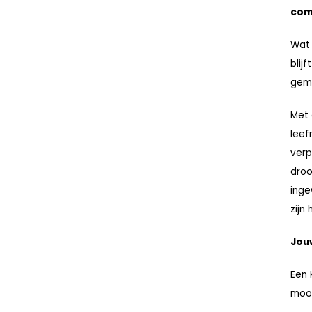
com
Wat 
blij
gemi
Met 
leef
verp
droo
inge
zijn 
Jouw
Een 
mooi