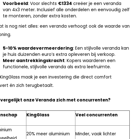
Voorbeeld
: Voor slechts
€1334
creëer je een veranda
van 4x3 meter. Inclusief alle onderdelen en eenvoudig zelf
te monteren, zonder extra kosten.
at is nog niet alles: een veranda verhoogt ook de waarde van
oning.
5-10% waardevermeerdering
: Een stijlvolle veranda kan
je huis duizenden euro’s extra opleveren bij verkoop.
Meer aantrekkingskracht
: Kopers waarderen een
functionele, stijlvolle veranda als extra leefruimte.
KingGlass maak je een investering die direct comfort
vert én zich terugbetaalt.
vergelijkt onze Veranda zich met concurrenten?
enschap
KingGlass
Veel concurrenten
inium
20% meer aluminium
Minder, vaak lichter
veelheid