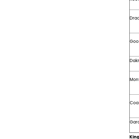
Dra
Goo
Dak
Mon
Coa
Gara
King