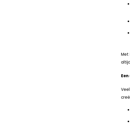
Met 
alti
Een
Veel
creë