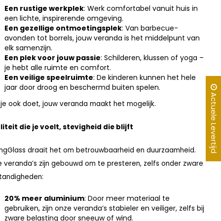
Een rustige werkplek
: Werk comfortabel vanuit huis in
een lichte, inspirerende omgeving.
Een gezellige ontmoetingsplek
: Van barbecue-
avonden tot borrels, jouw veranda is het middelpunt van
elk samenzijn.
Een plek voor jouw passie
: Schilderen, klussen of yoga –
je hebt alle ruimte en comfort.
Een veilige speelruimte
: De kinderen kunnen het hele
jaar door droog en beschermd buiten spelen.
Actuele Levertijd
je ook doet, jouw veranda maakt het mogelijk.
iteit die je voelt, stevigheid die blijft
KingGlass draait het om betrouwbaarheid en duurzaamheid.
 veranda’s zijn gebouwd om te presteren, zelfs onder zware
tandigheden:
20% meer aluminium
: Door meer materiaal te
gebruiken, zijn onze veranda’s stabieler en veiliger, zelfs bij
zware belasting door sneeuw of wind.