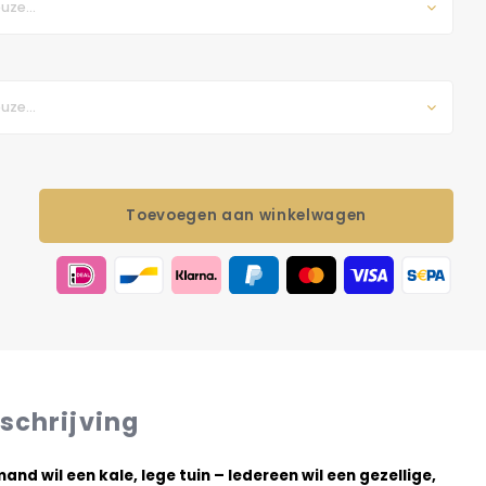
uze...
uze...
Toevoegen aan winkelwagen
schrijving
and wil een kale, lege tuin – Iedereen wil een gezellige,