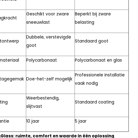
Geschikt voor zware
Beperkt bij zware
agkracht
sneeuwlast
belasting
Dubbele, verstevigde
tontwerp
Standaard goot
goot
materiaal
Polycarbonaat
Polycarbonaat en glas
Professionele installatie
tagegemak
Doe-het-zelf mogelijk
vaak nodig
Weerbestendig,
ting
Standaard coating
slijtvast
ntie
10 jaar
5 jaar
Glass: ruimte, comfort en waarde in één oplossing