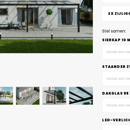
2X ZIJLIG
Stel samen:
SIERKAP 10 
Maak een ke
STAANDER Z
Maak een ke
DAKGLAS 98 
Maak een ke
LED-VERLIC