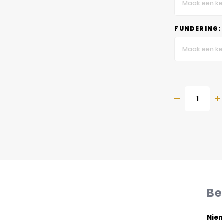
Maak een ke
FUNDERING:
Maak een ke
Be
Niem