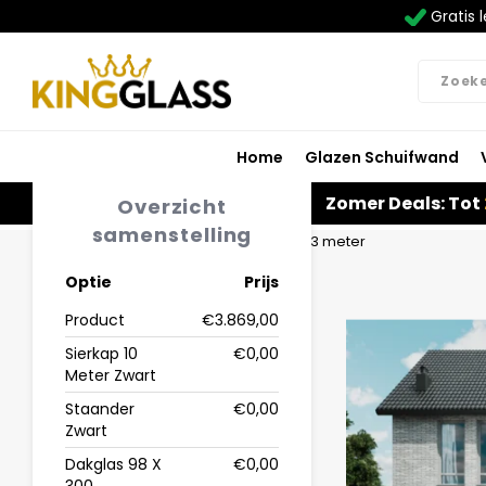
Gratis l
Home
Glazen Schuifwand
Zomer Deals: Tot
Overzicht
samenstelling
Home
Veranda | Glas | Zwart | 10.06 x 3 meter
Optie
Prijs
Product
€3.869,00
Sierkap 10
€0,00
Meter Zwart
Staander
€0,00
Zwart
Dakglas 98 X
€0,00