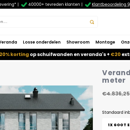
evering* |
40000+ tevreden klanten |
Klantbeoordeling 9
Veranda
Losse onderdelen
Showroom
Montage
Onz
20% korting
op schuifwanden en veranda's +
€20
ext
Veranda
meter
€4.836,25
Standaard in
1X GOOT 