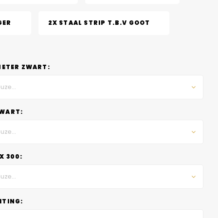
GER
2X STAAL STRIP T.B.V GOOT
METER ZWART:
uze...
WART:
uze...
X 300:
uze...
HTING: