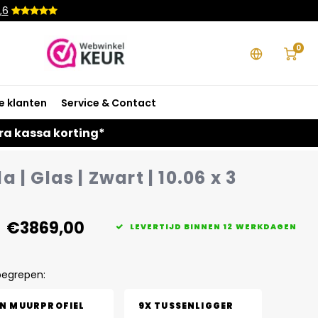
,6
0
e klanten
Service & Contact
ra kassa korting*
 | Glas | Zwart | 10.06 x 3
€3869,00
LEVERTIJD BINNEN 12 WERKDAGEN
begrepen:
EN MUURPROFIEL
9X TUSSENLIGGER