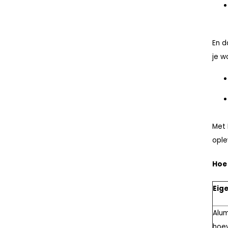
En d
je w
Met 
ople
Hoe 
Eig
Alum
hoe