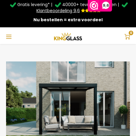
Gratis levering* |
40000+ tevreden klanten |
Zomer Deals: Tot
20% korting
op schuifwanden en
9,6
veranda's +
€20
extra kassa korting*
Klantbeoordeling 9,6
Nu bestellen = extra voordeel
Service & Contact
Hoofdmenu
Service & Contact
Taal
0
Home
Veranda | Glas | Zwart | 3.06 x 4 meter
Contact
Nederlands
Bezorging
Deutsch
Afhalen
Montage
Betaalmethoden
Garantie