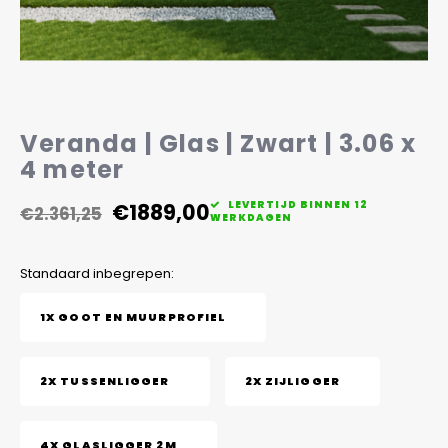
Veelgestelde vragen
Veranda | Glas | Zwart | 3.06 x
4 meter
€1889,00
LEVERTIJD BINNEN 12
€2.361,25
WERKDAGEN
Standaard inbegrepen:
1X GOOT EN MUURPROFIEL
2X TUSSENLIGGER
2X ZIJLIGGER
4X GLASLIGGER 2M