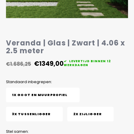
Veelgestelde vragen
Veranda | Glas | Zwart | 4.06 x
2.5 meter
€1349,00
LEVERTIJD BINNEN 12
€1.686,25
WERKDAGEN
Standaard inbegrepen:
1X GOOT EN MUURPROFIEL
3X TUSSENLIGGER
2X ZIJLIGGER
Stel samen: