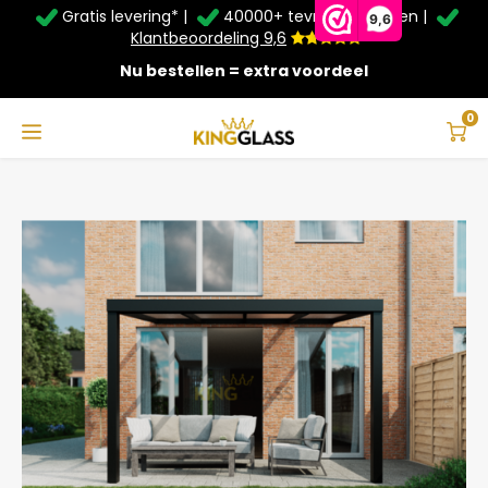
Gratis levering* |
40000+ tevreden klanten |
Zomer Deals: Tot
20% korting
op schuifwanden en
9,6
veranda's +
€20
extra kassa korting*
Klantbeoordeling 9,6
Nu bestellen = extra voordeel
Service & Contact
Hoofdmenu
Service & Contact
Taal
0
Home
Veranda | Glas | Zwart | 4.06 x 2.5 meter
Contact
Nederlands
Bezorging
Deutsch
Afhalen
Montage
Betaalmethoden
Garantie