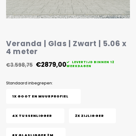
Veelgestelde vragen
Veranda | Glas | Zwart | 5.06 x
4 meter
€2879,00
LEVERTIJD BINNEN 12
€3.598,75
WERKDAGEN
Standaard inbegrepen:
1X GOOT EN MUURPROFIEL
4X TUSSENLIGGER
2X ZIJLIGGER
6X GLASLIGGER 2M