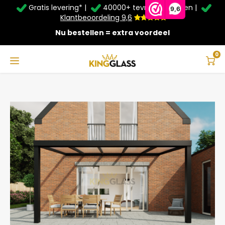
Gratis levering* |
40000+ tevreden klanten |
Zomer Deals: Tot
20% korting
op schuifwanden en
9,6
veranda's +
€20
extra kassa korting*
Klantbeoordeling 9,6
Nu bestellen = extra voordeel
Service & Contact
Hoofdmenu
Service & Contact
Taal
0
Home
Veranda | Glas | Zwart | 5.06 x 4 meter
Contact
Nederlands
Bezorging
Deutsch
Afhalen
Montage
Betaalmethoden
Garantie