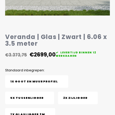
Veelgestelde vragen
Veranda | Glas | Zwart | 6.06 x
3.5 meter
€2699,00
LEVERTIJD BINNEN 12
€3.373,75
WERKDAGEN
Standaard inbegrepen:
1X GOOT EN MUURPROFIEL
5X TUSSENLIGGER
2X ZIJLIGGER
7X GLASLIGGER 2M