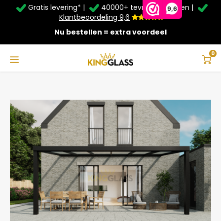
Gratis levering* |
40000+ tevreden klanten |
Zomer Deals: Tot
20% korting
op schuifwanden en
9,6
veranda's +
€20
extra kassa korting*
Klantbeoordeling 9,6
Nu bestellen = extra voordeel
Service & Contact
Hoofdmenu
Service & Contact
Taal
0
Home
Veranda | Glas | Zwart | 6.06 x 3.5 meter
Contact
Nederlands
Bezorging
Deutsch
Afhalen
Montage
Betaalmethoden
Garantie