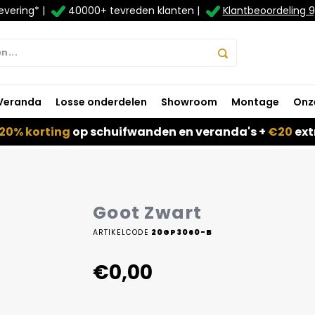
evering* |
40000+ tevreden klanten |
Klantbeoordeling 9
Veranda
Losse onderdelen
Showroom
Montage
Onz
20% korting
op schuifwanden en veranda's +
€20
ext
Goot Zwart
ARTIKELCODE
20GP3060-B
€0,00