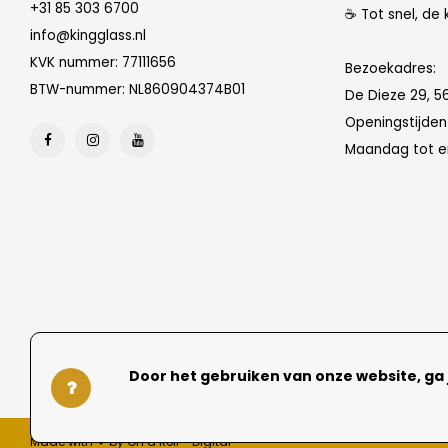
+31 85 303 6700
☕ Tot snel, de 
info@kingglass.nl
KVK nummer: 77111656
Bezoekadres:
BTW-nummer: NL860904374B01
De Dieze 29, 5
Openingstijde
Maandag tot en
Door het gebruiken van onze website, ga
Made with ❤ by On a Roll - Digital