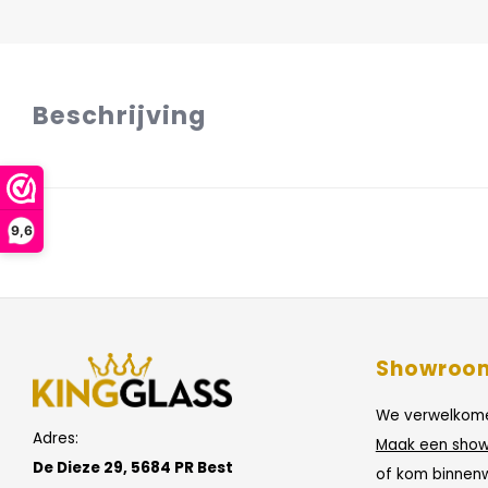
Beschrijving
9,6
Showroo
We verwelkome
Adres:
Maak een show
De Dieze 29, 5684 PR Best
of kom binnen