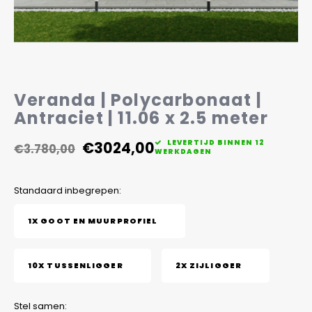
Veelgestelde vragen
Veranda | Polycarbonaat |
Antraciet | 11.06 x 2.5 meter
€3024,00
LEVERTIJD BINNEN 12
€3.780,00
WERKDAGEN
Standaard inbegrepen:
1X GOOT EN MUURPROFIEL
10X TUSSENLIGGER
2X ZIJLIGGER
Stel samen: