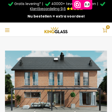
Gratis levering* |
40000+ tevreden klanten |
Zomer Deals: Tot
20% korting
op schuifwanden en
9,6
veranda's +
€20
extra kassa korting*
Klantbeoordeling 9,6
Nu bestellen = extra voordeel
Service & Contact
Hoofdmenu
Service & Contact
Taal
0
Home
Veranda | Polycarbonaat | Antraciet | 11.06 x 2.5 meter
Contact
Nederlands
Bezorging
Deutsch
Afhalen
Montage
Betaalmethoden
Garantie