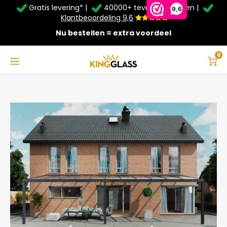
Gratis levering* |
40000+ tevreden klanten |
Zomer Deals: Tot
20% korting
op schuifwanden en
9,6
veranda's +
€20
extra kassa korting*
Klantbeoordeling 9,6
Nu bestellen = extra voordeel
Service & Contact
Hoofdmenu
Service & Contact
Taal
0
Home
Veranda | Polycarbonaat | Antraciet | 11.06 x 2.5 meter
Contact
Nederlands
Bezorging
Deutsch
Afhalen
Montage
Betaalmethoden
Garantie