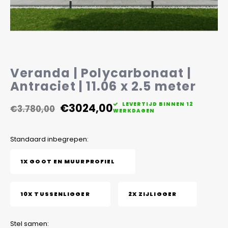
Veelgestelde vragen
Veranda | Polycarbonaat |
Antraciet | 11.06 x 2.5 meter
€3024,00
LEVERTIJD BINNEN 12
€3.780,00
WERKDAGEN
Standaard inbegrepen:
1X GOOT EN MUURPROFIEL
10X TUSSENLIGGER
2X ZIJLIGGER
Stel samen: