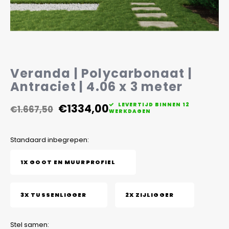
Veelgestelde vragen
Veranda | Polycarbonaat |
Antraciet | 4.06 x 3 meter
€1334,00
LEVERTIJD BINNEN 12
€1.667,50
WERKDAGEN
Standaard inbegrepen:
1X GOOT EN MUURPROFIEL
3X TUSSENLIGGER
2X ZIJLIGGER
Stel samen: