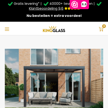
Gratis levering* |
40000+ tevreden klanten |
Zomer Deals: Tot
20% korting
op schuifwanden en
9,6
veranda's +
€20
extra kassa korting*
Klantbeoordeling 9,6
Nu bestellen = extra voordeel
Service & Contact
Hoofdmenu
Service & Contact
Taal
0
Home
Veranda | Polycarbonaat | Antraciet | 4.06 x 3 meter
Contact
Nederlands
Bezorging
Deutsch
Afhalen
Montage
Betaalmethoden
Garantie