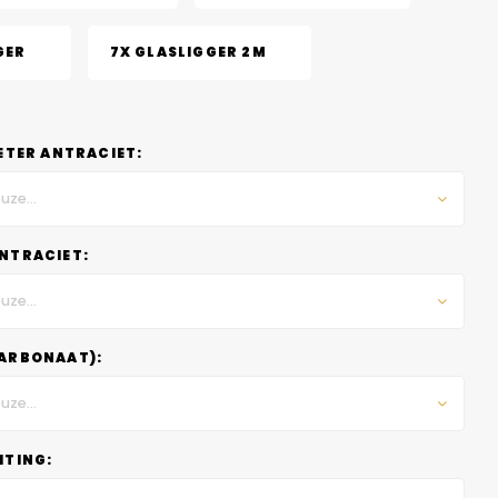
GER
7X GLASLIGGER 2M
ETER ANTRACIET:
uze...
NTRACIET:
uze...
ARBONAAT):
uze...
HTING: