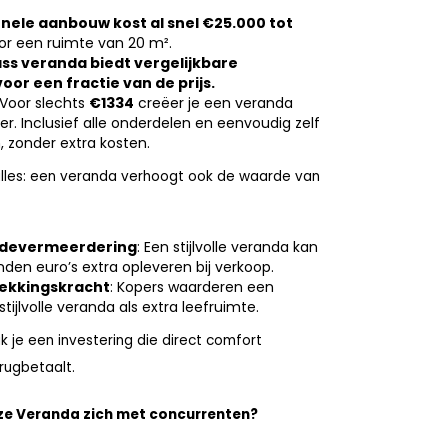
onele aanbouw kost al snel €25.000 tot
r een ruimte van 20 m².
ss veranda biedt vergelijkbare
oor een fractie van de prijs.
 Voor slechts
€1334
creëer je een veranda
r. Inclusief alle onderdelen en eenvoudig zelf
 zonder extra kosten.
 alles: een veranda verhoogt ook de waarde van
rdevermeerdering
: Een stijlvolle veranda kan
nden euro’s extra opleveren bij verkoop.
ekkingskracht
: Kopers waarderen een
stijlvolle veranda als extra leefruimte.
 je een investering die direct comfort
erugbetaalt.
nze Veranda zich met concurrenten?