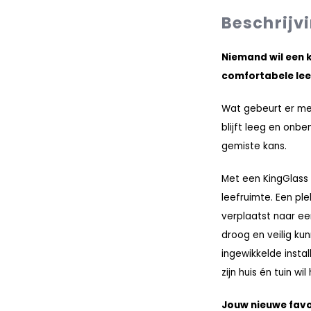
Beschrijv
Niemand wil een ka
comfortabele lee
Wat gebeurt er met 
blijft leeg en onben
gemiste kans.
Met een KingGlass 
leefruimte. Een pl
verplaatst naar ee
droog en veilig ku
ingewikkelde instal
zijn huis én tuin wil
Jouw nieuwe favor