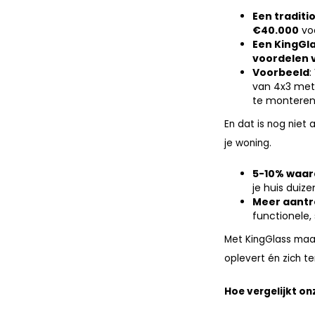
Een traditi
€40.000
voo
Een KingGla
voordelen v
Voorbeeld
:
van 4x3 mete
te monteren,
En dat is nog niet
je woning.
5-10% waa
je huis duize
Meer aantr
functionele, 
Met KingGlass maak
oplevert én zich t
Hoe vergelijkt o