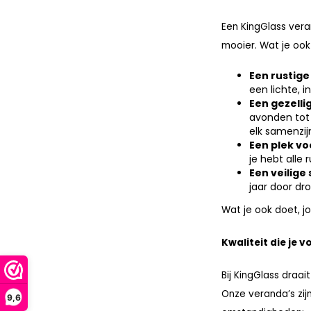
Een KingGlass ver
mooier. Wat je ook 
Een rustige
een lichte, 
Een gezell
avonden tot 
elk samenzij
Een plek vo
je hebt alle
Een veilige
jaar door dr
Wat je ook doet, j
Kwaliteit die je vo
Bij KingGlass draa
Onze veranda’s zij
9,6