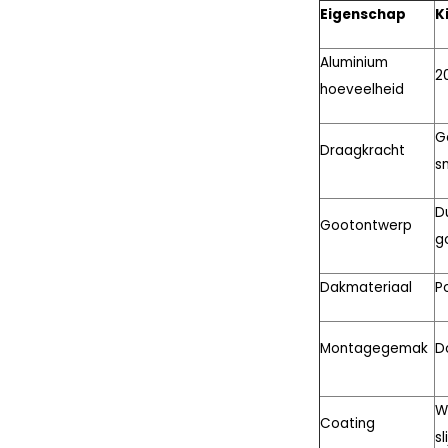
Eigenschap
K
Aluminium
2
hoeveelheid
G
Draagkracht
s
D
Gootontwerp
g
Dakmateriaal
P
Montagegemak
D
W
Coating
sl