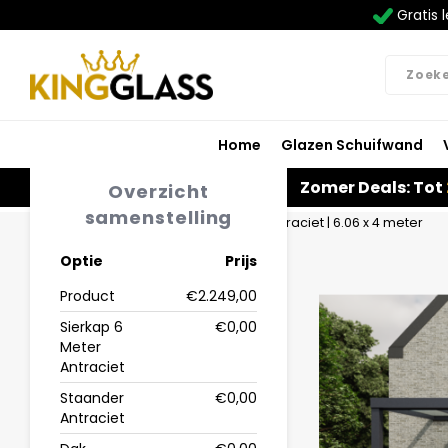
Gratis l
Home
Glazen Schuifwand
Zomer Deals: Tot
Overzicht
samenstelling
Home
Veranda | Polycarbonaat | Antraciet | 6.06 x 4 meter
Optie
Prijs
Product
€2.249,00
Sierkap 6
€0,00
Meter
Antraciet
Staander
€0,00
Antraciet