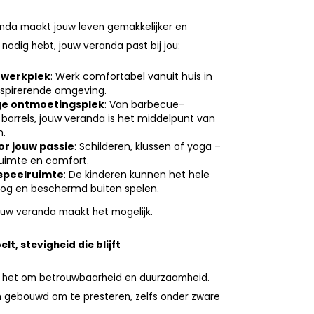
anda maakt jouw leven gemakkelijker en
nodig hebt, jouw veranda past bij jou:
 werkplek
: Werk comfortabel vanuit huis in
inspirerende omgeving.
ige ontmoetingsplek
: Van barbecue-
borrels, jouw veranda is het middelpunt van
n.
or jouw passie
: Schilderen, klussen of yoga –
 ruimte en comfort.
 speelruimte
: De kinderen kunnen het hele
oog en beschermd buiten spelen.
ouw veranda maakt het mogelijk.
elt, stevigheid die blijft
it het om betrouwbaarheid en duurzaamheid.
n gebouwd om te presteren, zelfs onder zware