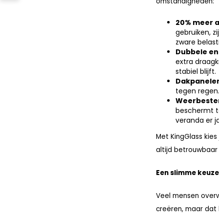
omstandigheden:
20% meer 
gebruiken, zi
zware belast
Dubbele en
extra draagk
stabiel blijft.
Dakpanele
tegen regen
Weerbesten
beschermt te
veranda er ja
Met KingGlass kies
altijd betrouwbaar 
Een slimme keuze
Veel mensen over
creëren, maar dat