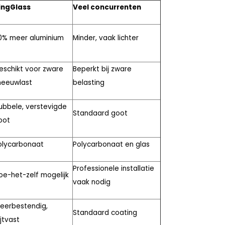
ingGlass
Veel concurrenten
0% meer aluminium
Minder, vaak lichter
eschikt voor zware
Beperkt bij zware
neeuwlast
belasting
ubbele, verstevigde
Standaard goot
oot
olycarbonaat
Polycarbonaat en glas
Professionele installatie
oe-het-zelf mogelijk
vaak nodig
eerbestendig,
Standaard coating
ijtvast