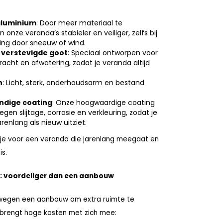
aluminium
: Door meer materiaal te
jn onze veranda’s stabieler en veiliger, zelfs bij
ing door sneeuw of wind.
 verstevigde goot
: Speciaal ontworpen voor
racht en afwatering, zodat je veranda altijd
n
: Licht, sterk, onderhoudsarm en bestand
.
dige coating
: Onze hoogwaardige coating
gen slijtage, corrosie en verkleuring, zodat je
renlang als nieuw uitziet.
 je voor een veranda die jarenlang meegaat en
is.
: voordeliger dan een aanbouw
wegen een aanbouw om extra ruimte te
 brengt hoge kosten met zich mee: