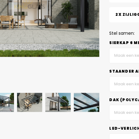
2X ZIJLIG
Stel samen:
SIERKAP 6 M
Maak een ke
STAANDER A
Maak een ke
DAK (POLYC
Maak een ke
LED-VERLIC