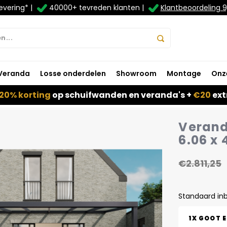
evering* |
40000+ tevreden klanten |
Klantbeoordeling 9
Veranda
Losse onderdelen
Showroom
Montage
Onz
20% korting
op schuifwanden en veranda's +
€20
ext
Verand
6.06 x 
€2.811,25
Standaard in
1X GOOT 