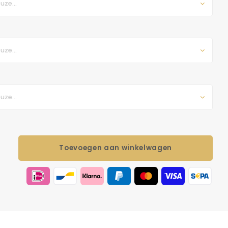
uze...
uze...
uze...
Toevoegen aan winkelwagen