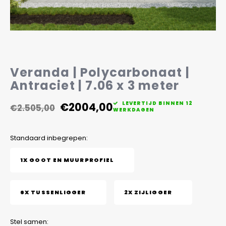
Veelgestelde vragen
Veranda | Polycarbonaat |
Antraciet | 7.06 x 3 meter
€2004,00
LEVERTIJD BINNEN 12
€2.505,00
WERKDAGEN
Standaard inbegrepen:
1X GOOT EN MUURPROFIEL
6X TUSSENLIGGER
2X ZIJLIGGER
Stel samen: