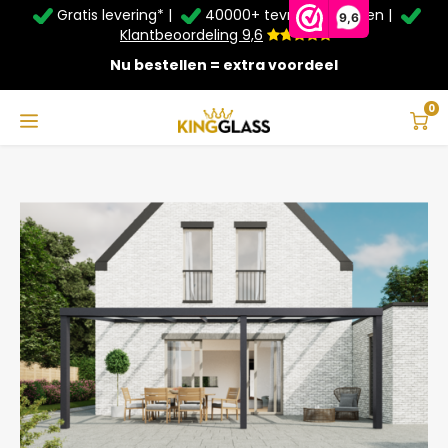
Gratis levering* |
40000+ tevreden klanten |
Zomer Deals: Tot
20% korting
op schuifwanden en
9,6
veranda's +
€20
extra kassa korting*
Klantbeoordeling 9,6
Nu bestellen = extra voordeel
Service & Contact
Hoofdmenu
Service & Contact
Taal
0
Home
Veranda | Polycarbonaat | Antraciet | 7.06 x 3 meter
Contact
Nederlands
Bezorging
Deutsch
Afhalen
Montage
Betaalmethoden
Garantie