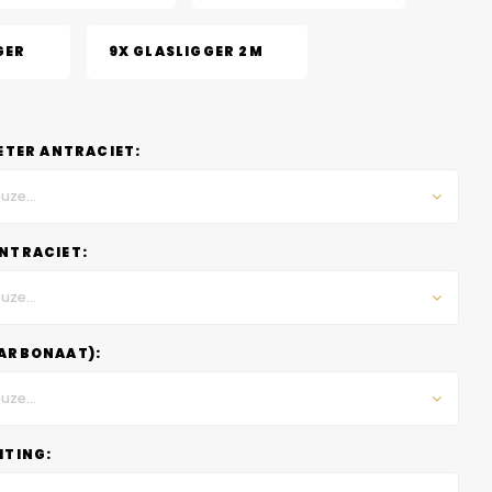
GER
9X GLASLIGGER 2M
ETER ANTRACIET:
uze...
NTRACIET:
uze...
ARBONAAT):
uze...
HTING: