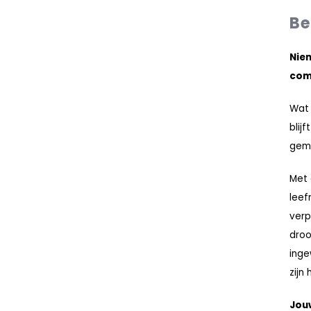
Be
Niem
com
Wat 
blij
gemi
Met 
leef
verp
droo
inge
zijn 
Jouw