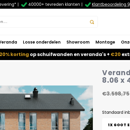
evering* |
40000+ tevreden klanten |
Klantbeoordeling 9
Veranda
Losse onderdelen
Showroom
Montage
Onz
20% korting
op schuifwanden en veranda's +
€20
ext
Verand
8.06 x 
€3.598,75
Standaard in
1X GOOT 