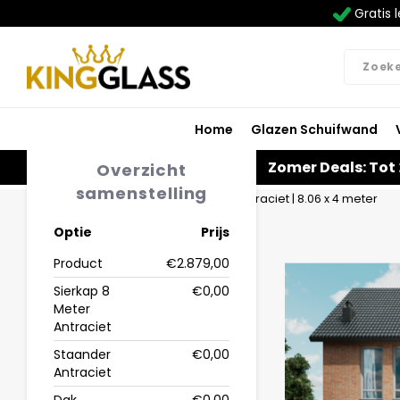
Gratis l
Home
Glazen Schuifwand
Zomer Deals: Tot
Overzicht
samenstelling
Home
Veranda | Polycarbonaat | Antraciet | 8.06 x 4 meter
Optie
Prijs
Product
€2.879,00
Sierkap 8
€0,00
Meter
Antraciet
Staander
€0,00
Antraciet