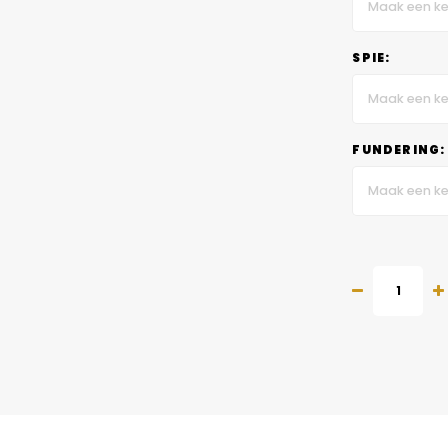
Maak een ke
SPIE:
Maak een ke
FUNDERING:
Maak een ke