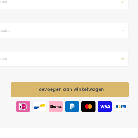
uze...
uze...
uze...
Toevoegen aan winkelwagen