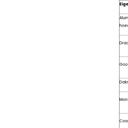
Eig
Alum
hoe
Dra
Goo
Dak
Mon
Coa