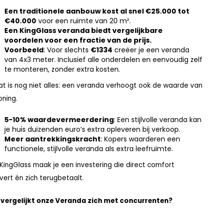
Een traditionele aanbouw kost al snel €25.000 tot
€40.000
voor een ruimte van 20 m².
Een KingGlass veranda biedt vergelijkbare
voordelen voor een fractie van de prijs.
Voorbeeld
: Voor slechts
€1334
creëer je een veranda
van 4x3 meter. Inclusief alle onderdelen en eenvoudig zelf
te monteren, zonder extra kosten.
at is nog niet alles: een veranda verhoogt ook de waarde van
oning.
5-10% waardevermeerdering
: Een stijlvolle veranda kan
je huis duizenden euro’s extra opleveren bij verkoop.
Meer aantrekkingskracht
: Kopers waarderen een
functionele, stijlvolle veranda als extra leefruimte.
KingGlass maak je een investering die direct comfort
vert én zich terugbetaalt.
vergelijkt onze Veranda zich met concurrenten?