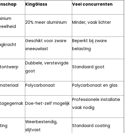
enschap
KingGlass
Veel concurrenten
inium
20% meer aluminium
Minder, vaak lichter
veelheid
Geschikt voor zware
Beperkt bij zware
agkracht
sneeuwlast
belasting
Dubbele, verstevigde
tontwerp
Standaard goot
goot
materiaal
Polycarbonaat
Polycarbonaat en glas
Professionele installatie
tagegemak
Doe-het-zelf mogelijk
vaak nodig
Weerbestendig,
ting
Standaard coating
slijtvast