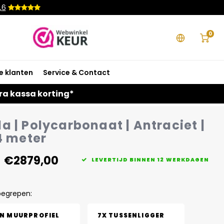
,6
0
e klanten
Service & Contact
ra kassa korting*
a | Polycarbonaat | Antraciet |
4 meter
€2879,00
LEVERTIJD BINNEN 12 WERKDAGEN
begrepen:
EN MUURPROFIEL
7X TUSSENLIGGER