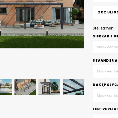
2X ZIJLIG
Stel samen:
SIERKAP 8 M
Maak een ke
STAANDER A
Maak een ke
DAK (POLYC
Maak een ke
LED-VERLIC