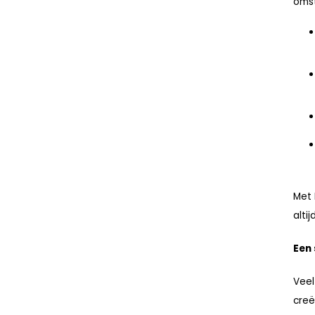
oms
Met 
alti
Een
Veel
creë