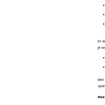
En d
je w
Met 
ople
Hoe 