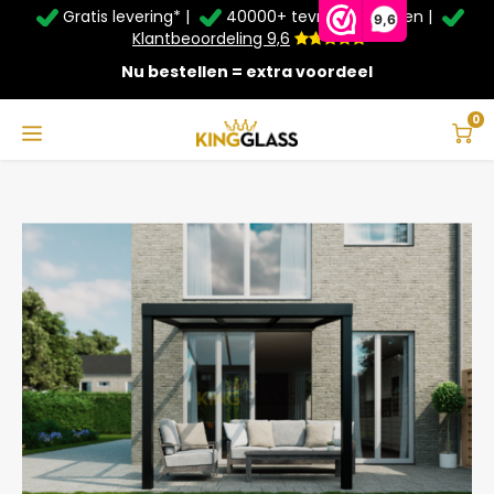
Gratis levering* |
40000+ tevreden klanten |
Zomer Deals: Tot
20% korting
op schuifwanden en
9,6
veranda's +
€20
extra kassa korting*
Klantbeoordeling 9,6
Nu bestellen = extra voordeel
Service & Contact
Hoofdmenu
Service & Contact
Taal
0
Home
Veranda | Polycarbonaat | Zwart | 3.06 x 3.5 meter
Contact
Nederlands
Bezorging
Deutsch
Afhalen
Montage
Betaalmethoden
Garantie