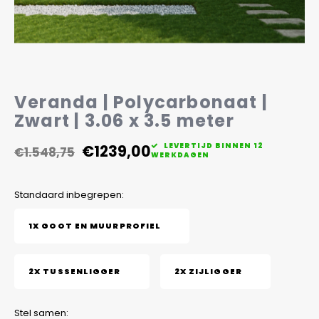
Veelgestelde vragen
Veranda | Polycarbonaat |
Zwart | 3.06 x 3.5 meter
€1239,00
LEVERTIJD BINNEN 12
€1.548,75
WERKDAGEN
Standaard inbegrepen:
1X GOOT EN MUURPROFIEL
2X TUSSENLIGGER
2X ZIJLIGGER
Stel samen: