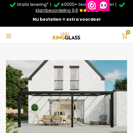
Gratis levering* |
40000+ tevreden klanten |
Zomer Deals: Tot
20% korting
op schuifwanden en
9,6
veranda's +
€20
extra kassa korting*
Klantbeoordeling 9,6
Nu bestellen = extra voordeel
Service & Contact
Hoofdmenu
Service & Contact
Taal
0
Home
Veranda | Polycarbonaat | Zwart | 7.06 x 3 meter
Contact
Nederlands
Bezorging
Deutsch
Afhalen
Montage
Betaalmethoden
Garantie