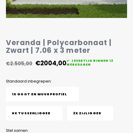
Veelgestelde vragen
Veranda | Polycarbonaat |
Zwart | 7.06 x 3 meter
€2004,00
LEVERTIJD BINNEN 12
€2.505,00
WERKDAGEN
Standaard inbegrepen:
1X GOOT EN MUURPROFIEL
6X TUSSENLIGGER
2X ZIJLIGGER
Stel samen: