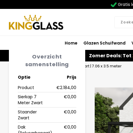
Gratis l
Home
Glazen Schuifwand
Zomer Deals: Tot
Overzicht
samenstelling
Home
Veranda | Polycarbonaat | Zwart | 7.06 x 3.5 meter
Optie
Prijs
Product
€2.184,00
Sierkap 7
€0,00
Meter Zwart
Staander
€0,00
Zwart
Dak
€0,00