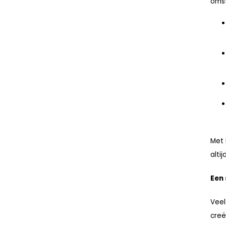
oms
Met 
alti
Een
Veel
creë