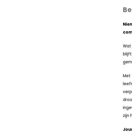
Be
Niem
com
Wat 
blij
gemi
Met 
leef
verp
droo
inge
zijn 
Jouw