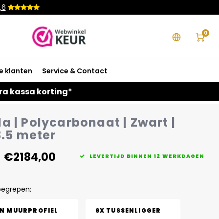
,6
0
e klanten
Service & Contact
ra kassa korting*
a | Polycarbonaat | Zwart |
3.5 meter
€2184,00
LEVERTIJD BINNEN 12 WERKDAGEN
begrepen:
EN MUURPROFIEL
6X TUSSENLIGGER