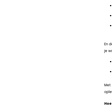
En d
je w
Met 
ople
Hoe 