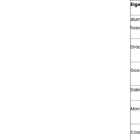
Eig
Alum
hoe
Dra
Goo
Dak
Mon
Coa