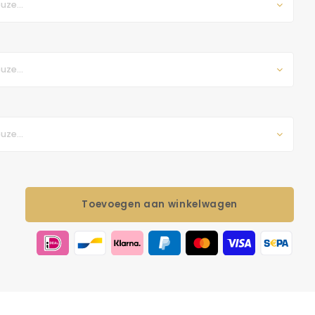
uze...
uze...
uze...
Toevoegen aan winkelwagen