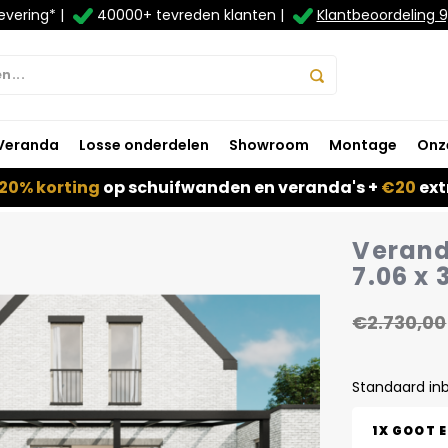
evering* |
40000+ tevreden klanten |
Klantbeoordeling 9
Veranda
Losse onderdelen
Showroom
Montage
Onz
20% korting
op schuifwanden en veranda's +
€20
ext
Verand
7.06 x 
€2.730,00
Standaard in
1X GOOT 