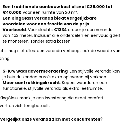
Een traditionele aanbouw kost al snel €25.000 tot
€40.000
voor een ruimte van 20 m².
Een KingGlass veranda biedt vergelijkbare
voordelen voor een fractie van de prijs.
Voorbeeld
: Voor slechts
€1334
creëer je een veranda
van 4x3 meter. Inclusief alle onderdelen en eenvoudig zelf
te monteren, zonder extra kosten.
at is nog niet alles: een veranda verhoogt ook de waarde van
oning.
5-10% waardevermeerdering
: Een stijlvolle veranda kan
je huis duizenden euro’s extra opleveren bij verkoop.
Meer aantrekkingskracht
: Kopers waarderen een
functionele, stijlvolle veranda als extra leefruimte.
KingGlass maak je een investering die direct comfort
vert én zich terugbetaalt.
vergelijkt onze Veranda zich met concurrenten?