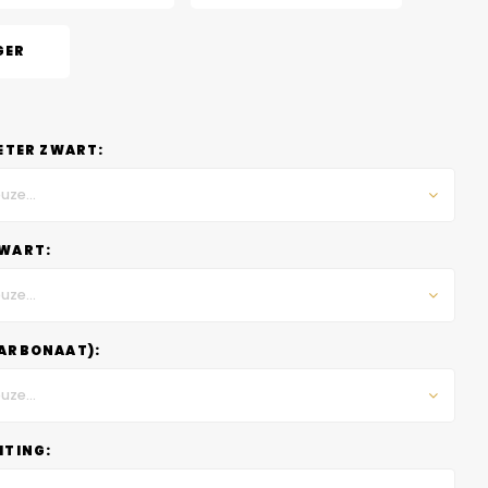
GER
ETER ZWART:
uze...
WART:
uze...
ARBONAAT):
uze...
HTING: