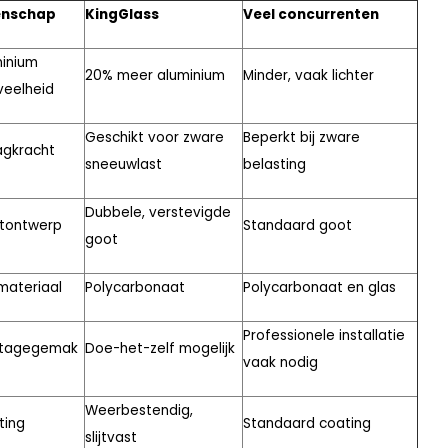
enschap
KingGlass
Veel concurrenten
inium
20% meer aluminium
Minder, vaak lichter
veelheid
Geschikt voor zware
Beperkt bij zware
agkracht
sneeuwlast
belasting
Dubbele, verstevigde
tontwerp
Standaard goot
goot
materiaal
Polycarbonaat
Polycarbonaat en glas
Professionele installatie
tagegemak
Doe-het-zelf mogelijk
vaak nodig
Weerbestendig,
ting
Standaard coating
slijtvast