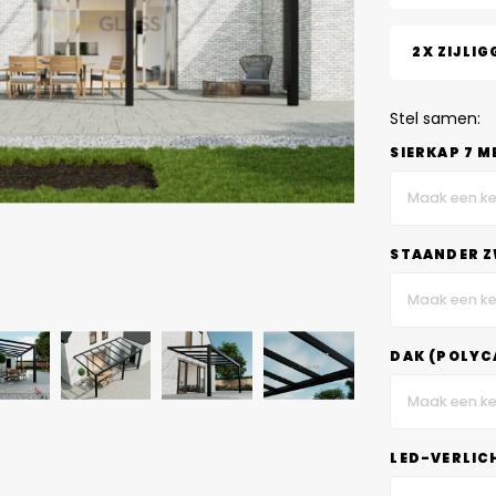
2X ZIJLIG
Stel samen:
SIERKAP 7 M
Maak een ke
STAANDER Z
Maak een ke
DAK (POLYC
Maak een ke
LED-VERLIC