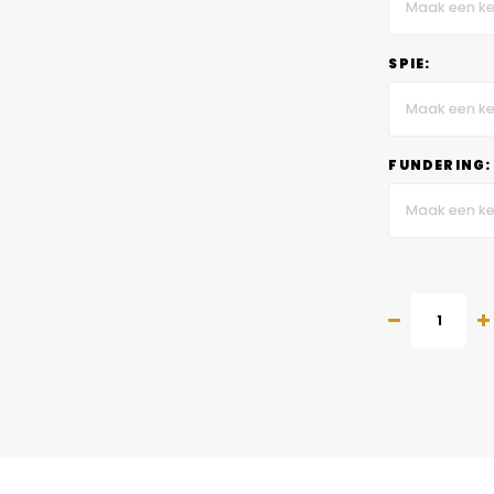
Maak een ke
SPIE:
Maak een ke
FUNDERING:
Maak een ke