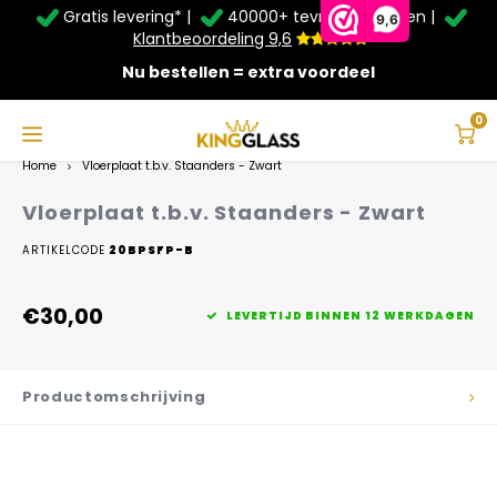
Gratis levering* |
40000+ tevreden klanten |
Zomer Deals: Tot
20% korting
op schuifwanden en
9,6
veranda's +
€20
extra kassa korting*
Klantbeoordeling 9,6
Nu bestellen = extra voordeel
Service & Contact
Hoofdmenu
Service & Contact
Taal
0
Home
Vloerplaat t.b.v. Staanders - Zwart
Contact
Nederlands
Vloerplaat t.b.v. Staanders - Zwart
Bezorging
ARTIKELCODE
20BPSFP-B
Deutsch
Afhalen
€30,00
LEVERTIJD BINNEN 12 WERKDAGEN
Montage
Productomschrijving
Betaalmethoden
Garantie