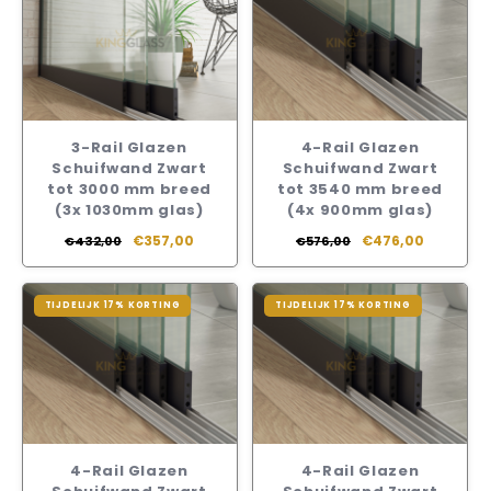
3-Rail Glazen
4-Rail Glazen
Schuifwand Zwart
Schuifwand Zwart
tot 3000 mm breed
tot 3540 mm breed
(3x 1030mm glas)
(4x 900mm glas)
€357,00
€476,00
€432,00
€576,00
TIJDELIJK 17% KORTING
TIJDELIJK 17% KORTING
4-Rail Glazen
4-Rail Glazen