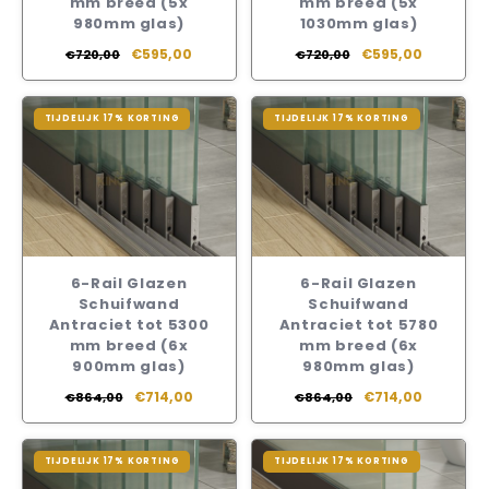
mm breed (5x
mm breed (5x
980mm glas)
1030mm glas)
€595,00
€595,00
€720,00
€720,00
TIJDELIJK 17% KORTING
TIJDELIJK 17% KORTING
6-Rail Glazen
6-Rail Glazen
Schuifwand
Schuifwand
Antraciet tot 5300
Antraciet tot 5780
mm breed (6x
mm breed (6x
900mm glas)
980mm glas)
€714,00
€714,00
€864,00
€864,00
TIJDELIJK 17% KORTING
TIJDELIJK 17% KORTING