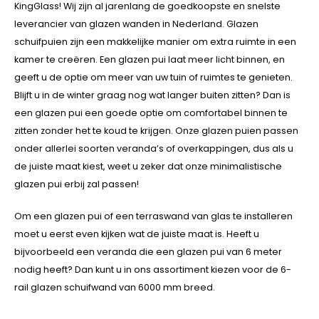
KingGlass! Wij zijn al jarenlang de goedkoopste en snelste
leverancier van glazen wanden in Nederland. Glazen
schuifpuien zijn een makkelijke manier om extra ruimte in een
kamer te creëren. Een glazen pui laat meer licht binnen, en
geeft u de optie om meer van uw tuin of ruimtes te genieten.
Blijft u in de winter graag nog wat langer buiten zitten? Dan is
een glazen pui een goede optie om comfortabel binnen te
zitten zonder het te koud te krijgen. Onze glazen puien passen
onder allerlei soorten veranda’s of overkappingen, dus als u
de juiste maat kiest, weet u zeker dat onze minimalistische
glazen pui erbij zal passen!
Om een glazen pui of een terraswand van glas te installeren
moet u eerst even kijken wat de juiste maat is. Heeft u
bijvoorbeeld een veranda die een glazen pui van 6 meter
nodig heeft? Dan kunt u in ons assortiment kiezen voor de 6-
rail glazen schuifwand van 6000 mm breed.