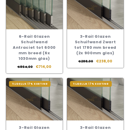
6-Rail Glazen
3-Rail Glazen
Schuifwand
Schuifwand Zwart
Antraciet tot 6000
tot 1780 mm breed
mm breed (6x
(2x 900mm glas)
1030mm glas)
€238,00
€288,00
€714,00
€864,00
TIJDELIJK 17% KORTING
TIJDELIJK 17% KORTING
3-Rail Glazen
3-Rail Glazen