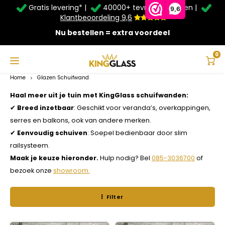
Gratis levering* |
40000+ tevreden klanten |
Zomer Deals: Tot
20% korting
op schuifwanden en
9,6
veranda's +
€20
extra kassa korting*
Klantbeoordeling 9,6
Nu bestellen = extra voordeel
Service & Contact
Hoofdmenu
Service & Contact
Taal
0
Home
Glazen Schuifwand
Contact
Nederlands
Haal meer uit je tuin met KingGlass schuifwanden:
Bezorging
✔
Breed inzetbaar
: Geschikt voor veranda’s, overkappingen,
serres en balkons, ook van andere merken.
Deutsch
Afhalen
✔
Eenvoudig schuiven
: Soepel bedienbaar door slim
railsysteem.
Montage
Maak je keuze hieronder.
Hulp nodig? Bel
085-3036700
of
bezoek onze
showroom.
Betaalmethoden
Filter
Garantie