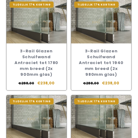
Veelgestelde vragen
TIJDELIJK 17% KORTING
TIJDELIJK 17% KORTING
3-Rail Glazen
3-Rail Glazen
Schuifwand
Schuifwand
Antraciet tot 1780
Antraciet tot 1940
mm breed (2x
mm breed (2x
900mm glas)
980mm glas)
€238,00
€238,00
€288,00
€288,00
TIJDELIJK 17% KORTING
TIJDELIJK 17% KORTING